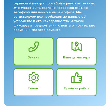
сервисный центр с просьбой о ремонте техники.
Это может быть сделано через наш сайт, по
телефону или лично в нашем офисе. Мы
регистрируем все необходимые данные об
устройстве и его неисправностях, а также
фиксируем предпочтения клиента относительно
времени и способа ремонта.
Заявка
Выезда мастера
Ремонт
Приёмка работ