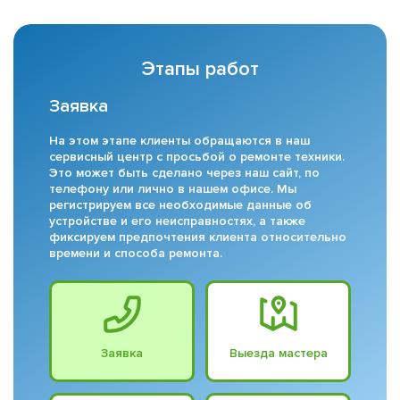
Этапы работ
Заявка
На этом этапе клиенты обращаются в наш
сервисный центр с просьбой о ремонте техники.
Это может быть сделано через наш сайт, по
телефону или лично в нашем офисе. Мы
регистрируем все необходимые данные об
устройстве и его неисправностях, а также
фиксируем предпочтения клиента относительно
времени и способа ремонта.
Заявка
Выезда мастера