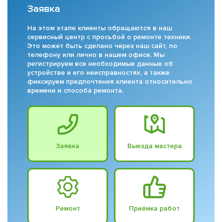
Заявка
На этом этапе клиенты обращаются в наш
сервисный центр с просьбой о ремонте техники.
Это может быть сделано через наш сайт, по
телефону или лично в нашем офисе. Мы
регистрируем все необходимые данные об
устройстве и его неисправностях, а также
фиксируем предпочтения клиента относительно
времени и способа ремонта.
Заявка
Выезда мастера
Ремонт
Приёмка работ