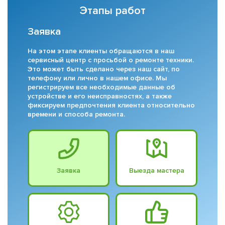
Этапы работ
Заявка
На этом этапе клиенты обращаются в наш
сервисный центр с просьбой о ремонте техники.
Это может быть сделано через наш сайт, по
телефону или лично в нашем офисе. Мы
регистрируем все необходимые данные об
устройстве и его неисправностях, а также
фиксируем предпочтения клиента относительно
времени и способа ремонта.
Заявка
Выезда мастера