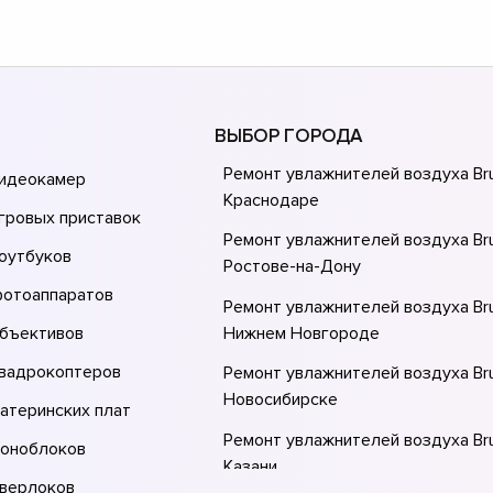
ВЫБОР ГОРОДА
Ремонт увлажнителей воздуха Br
видеокамер
Краснодаре
гровых приставок
Ремонт увлажнителей воздуха Br
оутбуков
Ростове-на-Донy
фотоаппаратов
Ремонт увлажнителей воздуха Br
объективов
Нижнем Новгороде
квадрокоптеров
Ремонт увлажнителей воздуха Br
Новосибирске
атеринских плат
Ремонт увлажнителей воздуха Br
моноблоков
Казани
оверлоков