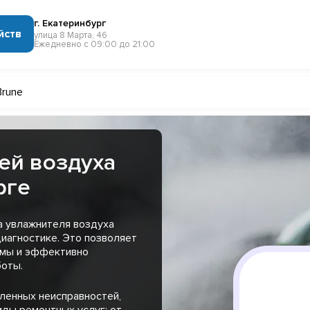
г. Екатеринбург
йств
улица 8 Марта, 46
Ежедневно с 09:00 до 21:00
Brune
ей воздуха
рге
а увлажнителя воздуха
диагностике. Это позволяет
емы и эффективно
оты.
вленных неисправностей,
иды ремонтных услуг: от