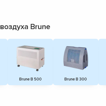
воздуха Brune
Brune B 500
Brune B 300
▼
▼
▼