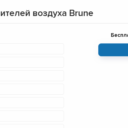
▼
ителей воздуха Brune
▼
▼
▼
▼
Беспл
▼
▼
▼