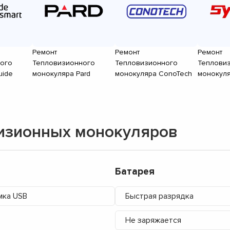
Ремонт
Ремонт
Ремонт
ого
Тепловизионного
Тепловизионного
Теплови
uide
монокуляра Pard
монокуляра ConoTech
монокуля
изионных монокуляров
Батарея
мка USB
Быстрая разрядка
Не заряжается