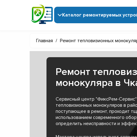
Каталог ремонтируемых устро
Главная
/
Ремонт тепловизионных монокуля
Ремонт теплови
монокуляра в Чк
Сервисный центр "ФиксРем-Сервис"
тепловизионных монокуляров в райо
поступающее в ремонт, проходит тщ
использованием современного обор
определить неисправности и эффект
Мастера центра используют совре