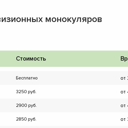
визионных монокуляров
Стоимость
Вр
от
Бесплатно
от
3250
от
2900
▼
от
2850
▼
▼