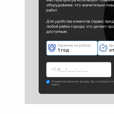
оборудование, что значительно пов
работ.
Для удобства клиентов сервис пред
любой район города, что делает п
доступным.
Гарантия на работу:
Вр
1 год
от
Отправляя данную форму, Вы соглашаете
сайта