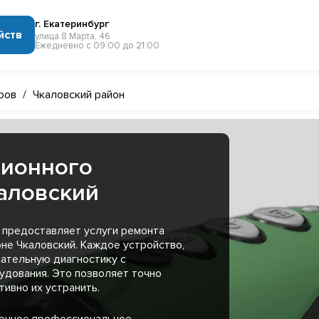
г. Екатеринбург
йств
улица 8 Марта, 46
Ежедневно с 09:00 до 21:00
ров
/
Чкаловский район
зионного
аловский
 предоставляет услуги ремонта
не Чкаловский. Каждое устройство,
ательную диагностику с
удования. Это позволяет точно
ивно их устранить.
менное профессиональное