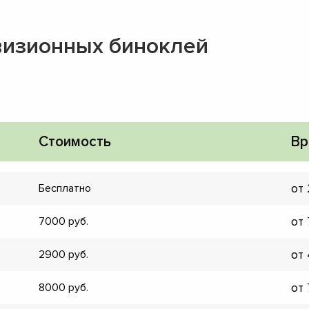
визионных биноклей
Стоимость
Вр
от
Бесплатно
от
7000
от
2900
▼
от
8000
▼
▼