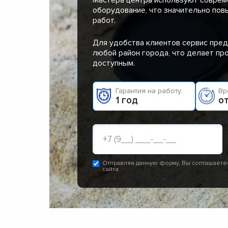
оборудование, что значительно пов
работ.
Для удобства клиентов сервис пред
любой район города, что делает п
доступным.
Гарантия на работу:
Вр
1 год
от
Отправляя данную форму, Вы соглашаете
сайта