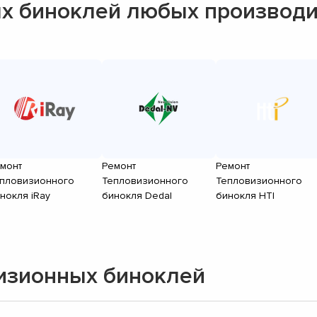
х биноклей любых производ
монт
Ремонт
Ремонт
пловизионного
Тепловизионного
Тепловизионного
нокля iRay
бинокля Dedal
бинокля HTI
изионных биноклей