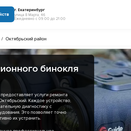
г. Екатеринбург
йств
улица 8 Марта, 46
Ежедневно с 09:00 до 21:00
/
Октябрьский район
зионного бинокля
 предоставляет услуги ремонта
Октябрьский. Каждое устройство,
ательную диагностику с
удования. Это позволяет точно
ивно их устранить.
менное профессиональное