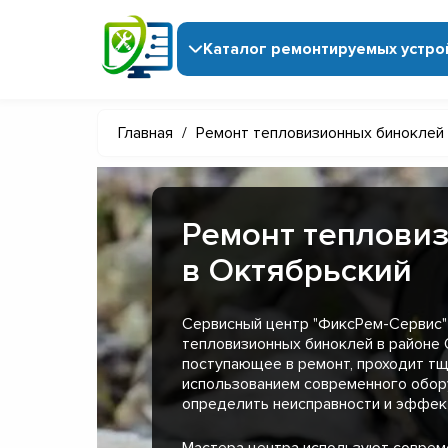
Каталог ремонтируемых устро
Главная
/
Ремонт тепловизионных биноклей
Ремонт теплови
в Октябрьский
Сервисный центр "ФиксРем-Сервис"
тепловизионных биноклей в районе 
поступающее в ремонт, проходит тщ
использованием современного обор
определить неисправности и эффект
Мастера центра используют совре