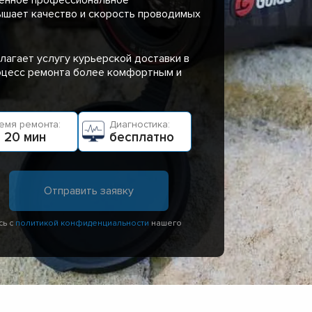
ышает качество и скорость проводимых
лагает услугу курьерской доставки в
роцесс ремонта более комфортным и
емя ремонта:
Диагностика:
 20 мин
бесплатно
сь с
политикой конфиденциальности
нашего