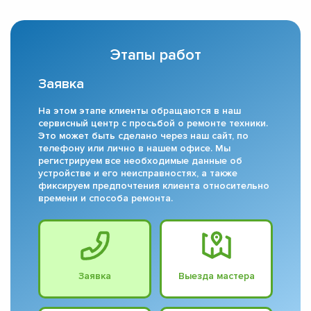
Этапы работ
Заявка
На этом этапе клиенты обращаются в наш
сервисный центр с просьбой о ремонте техники.
Это может быть сделано через наш сайт, по
телефону или лично в нашем офисе. Мы
регистрируем все необходимые данные об
устройстве и его неисправностях, а также
фиксируем предпочтения клиента относительно
времени и способа ремонта.
Заявка
Выезда мастера