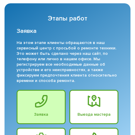
Этапы работ
Заявка
На этом этапе клиенты обращаются в наш
сервисный центр с просьбой о ремонте техники.
Это может быть сделано через наш сайт, по
телефону или лично в нашем офисе. Мы
регистрируем все необходимые данные об
устройстве и его неисправностях, а также
фиксируем предпочтения клиента относительно
времени и способа ремонта.
Заявка
Выезда мастера