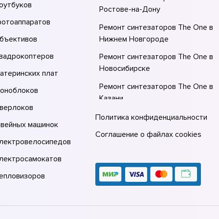
оутбуков
Ростове-на-Донy
фотоаппаратов
Ремонт синтезаторов The One в
объективов
Нижнем Новгороде
квадрокоптеров
Ремонт синтезаторов The One в
Новосибирске
атеринских плат
Ремонт синтезаторов The One в
моноблоков
Казани
оверлоков
Ремонт синтезаторов The One в
Политика конфиденциальности
швейных машинок
Москве
Соглашение о файлах cookies
электровелосипедов
Ремонт синтезаторов The One в
Санкт-Петербурге
электросамокатов
тепловизоров