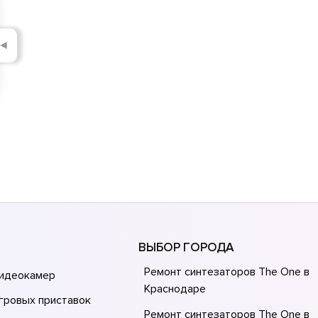
◄
ВЫБОР ГОРОДА
Ремонт синтезаторов The One в
видеокамер
Краснодаре
гровых приставок
Ремонт синтезаторов The One в