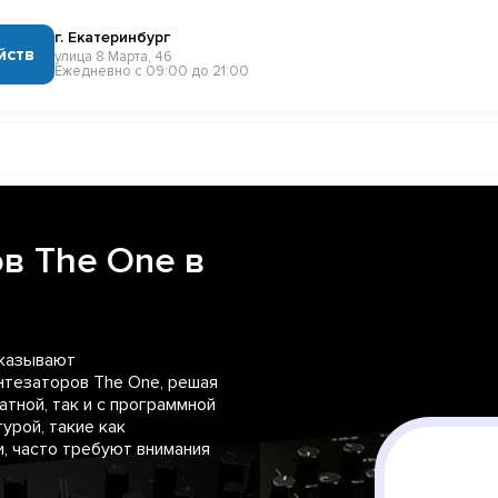
г. Екатеринбург
йств
улица 8 Марта, 46
Ежедневно с 09:00 до 21:00
в The One в
оказывают
нтезаторов The One, решая
атной, так и с программной
урой, такие как
, часто требуют внимания