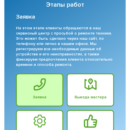
Этапы работ
Заявка
На этом этапе клиенты обращаются в наш
сервисный центр с просьбой о ремонте техники.
Это может быть сделано через наш сайт, по
телефону или лично в нашем офисе. Мы
регистрируем все необходимые данные об
устройстве и его неисправностях, а также
фиксируем предпочтения клиента относительно
времени и способа ремонта.
Заявка
Выезда мастера