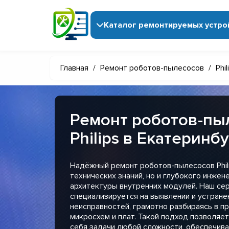
Каталог ремонтируемых устро
Главная
/
Ремонт роботов-пылесосов
/
Phil
Ремонт роботов-пы
Philips в Екатеринб
Надёжный ремонт роботов-пылесосов Phili
технических знаний, но и глубокого инжен
архитектуры внутренних модулей. Наш сер
специализируется на выявлении и устран
неисправностей, грамотно разбираясь в п
микросхем и плат. Такой подход позволяет
себя задачи любой сложности, обеспечива