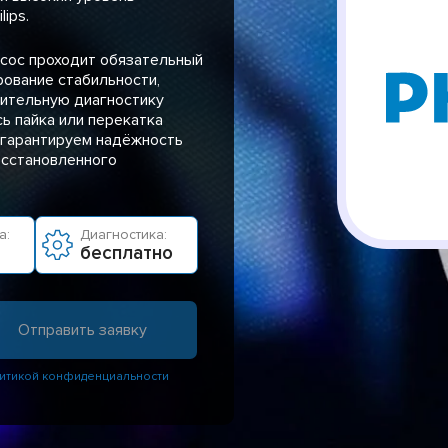
ips.
сос проходит обязательный
рование стабильности,
нительную диагностику
ь пайка или перекатка
 гарантируем надёжность
осстановленного
а:
Диагностика:
бесплатно
итикой конфиденциальности