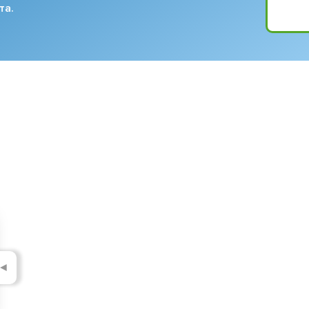
та.
◄