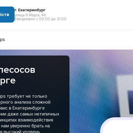
г. Екатеринбург
йств
улица 8 Марта, 46
Ежедневно с 09:00 до 21:00
ips
лесосов
урге
ps требует не только
ерного анализа сложной
вис в Екатеринбурге
ении даже самых нетипичных
ринципах взаимодействия
 нам уверенно брать на
я высокий уровень