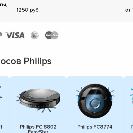
ты,
1250
от
сов Philips
1
Philips FC 8802
Philips FC8774
EasyStar