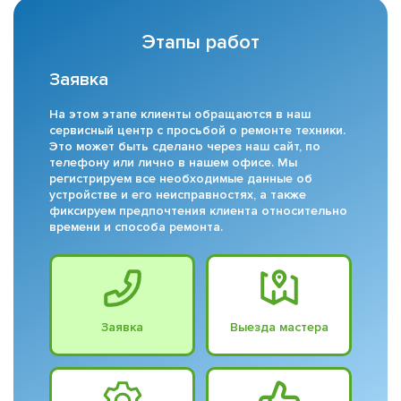
Этапы работ
Заявка
На этом этапе клиенты обращаются в наш
сервисный центр с просьбой о ремонте техники.
Это может быть сделано через наш сайт, по
телефону или лично в нашем офисе. Мы
регистрируем все необходимые данные об
устройстве и его неисправностях, а также
фиксируем предпочтения клиента относительно
времени и способа ремонта.
Заявка
Выезда мастера