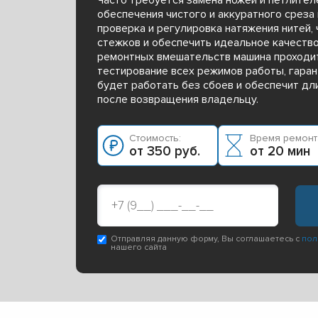
обеспечения чистого и аккуратного среза 
проверка и регулировка натяжения нитей,
стежков и обеспечить идеальное качество
ремонтных вмешательств машина проходи
тестирование всех режимов работы, гаран
будет работать без сбоев и обеспечит д
после возвращения владельцу.
Стоимость:
Время ремонт
от 350 руб.
от 20 мин
Отправляя данную форму, Вы соглашаетесь с
пол
нашего сайта