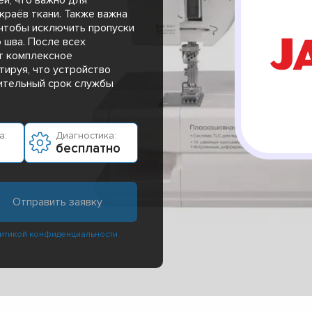
краёв ткани. Также важна
 чтобы исключить пропуски
 шва. После всех
т комплексное
тируя, что устройство
лительный срок службы
а:
Диагностика:
бесплатно
итикой конфиденциальности