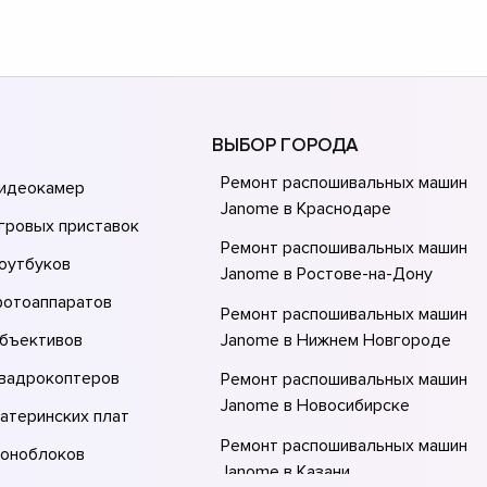
ВЫБОР ГОРОДА
Ремонт распошивальных машин
видеокамер
Janome в Краснодаре
гровых приставок
Ремонт распошивальных машин
оутбуков
Janome в Ростове-на-Донy
фотоаппаратов
Ремонт распошивальных машин
объективов
Janome в Нижнем Новгороде
квадрокоптеров
Ремонт распошивальных машин
Janome в Новосибирске
атеринских плат
Ремонт распошивальных машин
моноблоков
Janome в Казани