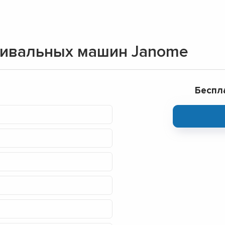
▼
▼
▼
▼
шивальных машин Janome
▼
▼
▼
Беспл
▼