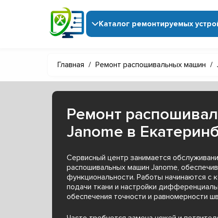
Каталог ремонтируемых устро
Главная
/
Ремонт распошивальных машин
/
Ремонт распошива
Janome в Екатерин
Сервисный центр занимается обслуживан
распошивальных машин Janome, обеспечив
функциональности. Работы начинаются с 
подачи ткани и настройки дифференциаль
обеспечения точности и равномерности шв
Часто требуется замена ножей и петлител