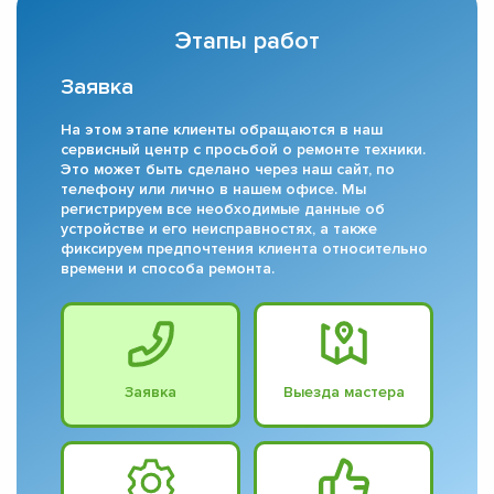
Этапы работ
Заявка
На этом этапе клиенты обращаются в наш
сервисный центр с просьбой о ремонте техники.
Это может быть сделано через наш сайт, по
телефону или лично в нашем офисе. Мы
регистрируем все необходимые данные об
устройстве и его неисправностях, а также
фиксируем предпочтения клиента относительно
времени и способа ремонта.
Заявка
Выезда мастера