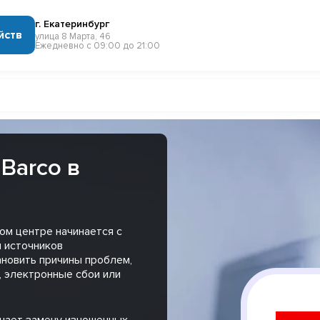
г. Екатеринбург
йств
улица 8 Марта, 46
Ежедневно с 09:00 до 21:00
Barco в
ом центре начинается с
 источников
ановить причины проблем,
, электронные сбои или
чает замену изношенных