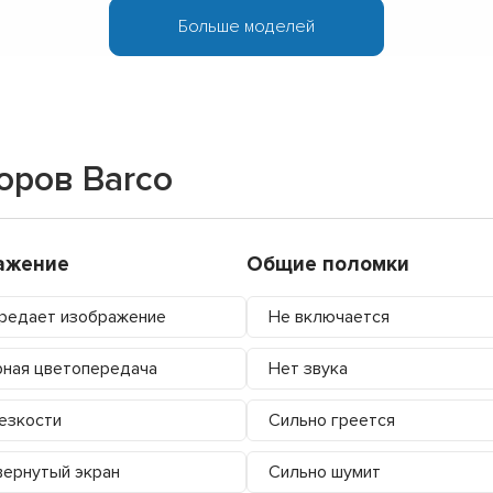
Больше моделей
оров Barco
ажение
Общие поломки
редает изображение
Не включается
ная цветопередача
Нет звука
езкости
Сильно греется
ернутый экран
Сильно шумит