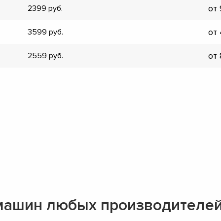
от
2399
▼
▼
от
3599
▼
▼
от
2559
▼
▼
▼
▼
машин любых производителе