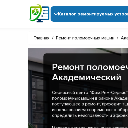
Каталог ремонтируемых устро
Главная
/
Ремонт поломоечных машин
/
Ак
Ремонт поломое
Академический
Сервисный центр "ФиксРем-Сервис"
поломоечных машин в районе Акаде
поступающее в ремонт, проходит тщ
использованием современного обор
определить неисправности и эффект
Мастера центра используют совре