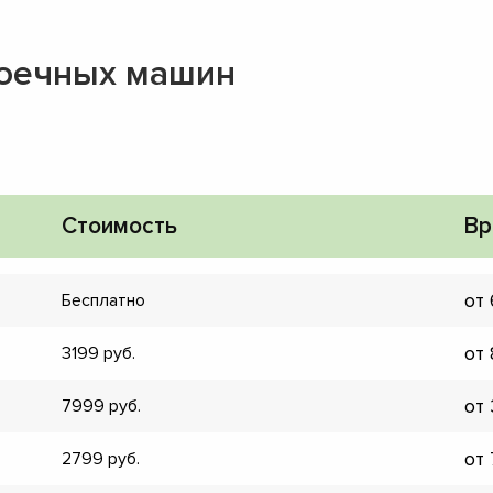
моечных машин
Стоимость
Вр
от
Бесплатно
от
3199
от
7999
▼
от
2799
▼
▼