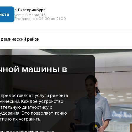
г. Екатеринбург
йств
улица 8 Марта, 46
Ежедневно с 09:00 до 21:00
адемический район
чной машины в
 предоставляет услуги ремонта
мический. Каждое устройство,
ательную диагностику с
удования. Это позволяет точно
ивно их устранить.
менное профессиональное