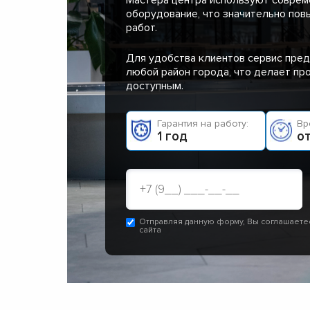
оборудование, что значительно пов
работ.
Для удобства клиентов сервис пред
любой район города, что делает п
доступным.
Гарантия на работу:
Вр
1 год
от
Отправляя данную форму, Вы соглашаете
сайта