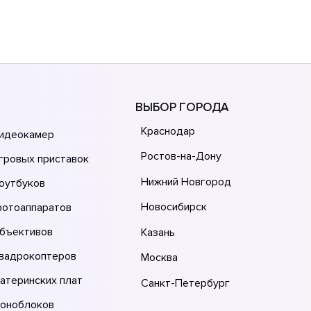
ВЫБОР ГОРОДА
Краснодар
видеокамер
Ростов-на-Дону
гровых приставок
Нижний Новгород
оутбуков
Новосибирск
фотоаппаратов
объективов
Казань
квадрокоптеров
Москва
атеринских плат
Санкт-Петербург
моноблоков