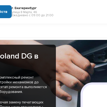
г. Екатеринбург
йств
улица 8 Марта, 46
Ежедневно с 09:00 до 21:00
oland DG в
комплексный ремонт
стройки механизмов до
этап ремонта выполняется
борудования.
лючая замену печатающих
 Также наши специалисты