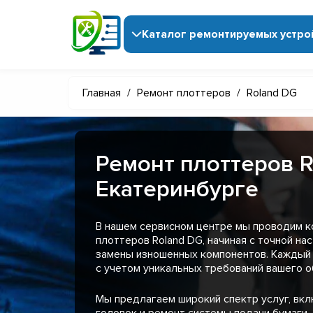
Каталог ремонтируемых устро
Главная
/
Ремонт плоттеров
/
Roland DG
Ремонт плоттеров R
Екатеринбурге
В нашем сервисном центре мы проводим 
плоттеров Roland DG, начиная с точной на
замены изношенных компонентов. Каждый 
с учетом уникальных требований вашего о
Мы предлагаем широкий спектр услуг, вк
головок и ремонт системы подачи бумаги.