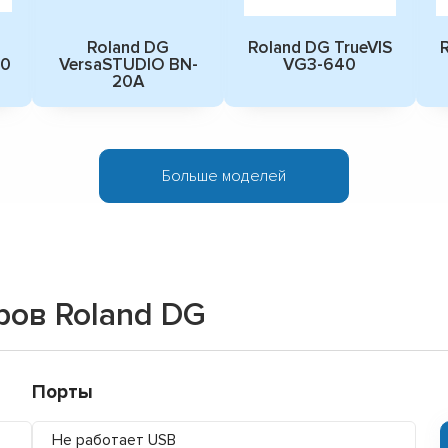
Roland DG
Roland DG TrueVIS
R
30
VersaSTUDIO BN-
VG3-640
20A
Больше моделей
ров Roland DG
Порты
Не работает USB