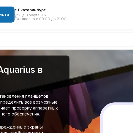
г. Екатеринбург
йств
улица 8 Марта, 46
Ежедневно с 09:00 до 21:00
quarius в
тановления планшетов
 определить все возможные
ючает проверку аппаратных
ного обеспечения.
оврежденные экраны,
и при необходимости