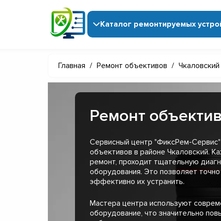
Каталог ремонтируемых устро
Главная
/
Ремонт объективов
/
Чкаловский
Ремонт объектив
Сервисный центр "ФиксРем-Сервис"
объективов в районе Чкаловский. К
ремонт, проходит тщательную диагн
оборудования. Это позволяет точно
эффективно их устранить.
Мастера центра используют совре
оборудование, что значительно пов