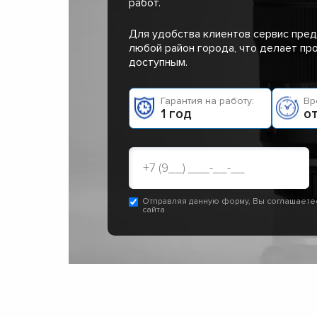
работ.
Для удобства клиентов сервис пред
любой район города, что делает п
доступным.
Гарантия на работу:
Вр
1 год
от
Отправляя данную форму, Вы соглашаете
сайта