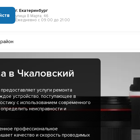
г. Екатеринбург
йств
улица 8 Марта, 46
Ежедневно с 09:00 до 21:00
 район
а в Чкаловский
 предоставляет услуги ремонта
аждое устройство, поступающее в
остику с использованием современного
 определить неисправности и
менное профессиональное
ышает качество и скорость проводимых