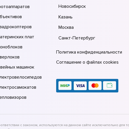
Новосибирск
фотоаппаратов
объективов
Казань
квадрокоптеров
Москва
атеринских плат
Санкт-Петербург
моноблоков
Политика конфиденциальности
оверлоков
Соглашение о файлах cookies
швейных машинок
электровелосипедов
электросамокатов
тепловизоров
тветствии с законом, используются на данном сайте исключительно для то