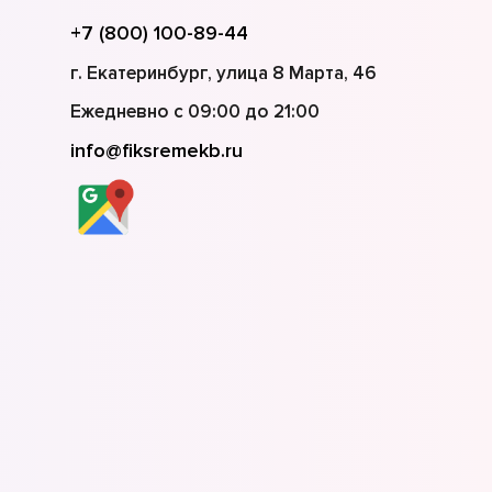
в
+7 (800) 100-89-44
г. Екатеринбург, улица 8 Марта, 46
в
Ежедневно с 09:00 до 21:00
info@fiksremekb.ru
в
в
в
в
в