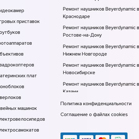
Ремонт наушников Beyerdynamic 
видеокамер
Краснодаре
гровых приставок
Ремонт наушников Beyerdynamic 
оутбуков
Ростове-на-Донy
фотоаппаратов
Ремонт наушников Beyerdynamic 
объективов
Нижнем Новгороде
квадрокоптеров
Ремонт наушников Beyerdynamic 
Новосибирске
атеринских плат
Ремонт наушников Beyerdynamic 
моноблоков
Казани
оверлоков
Ремонт наушников Beyerdynamic 
Политика конфиденциальности
швейных машинок
Москве
Соглашение о файлах cookies
электровелосипедов
Ремонт наушников Beyerdynamic 
Санкт-Петербурге
электросамокатов