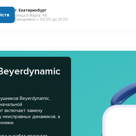
г. Екатеринбург
йств
улица 8 Марта, 46
Ежедневно с 09:00 до 21:00
c
Beyerdynamic
ушников Beyerdynamic,
оначальной
нт включает замену
 неисправных динамиков, а
оники.
нтных работ проходят