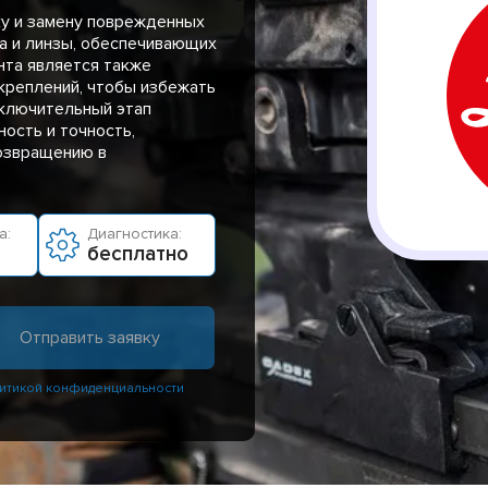
у и замену поврежденных
ла и линзы, обеспечивающих
нта является также
 креплений, чтобы избежать
аключительный этап
ость и точность,
озвращению в
а:
Диагностика:
бесплатно
итикой конфиденциальности