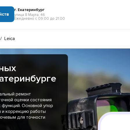
г. Екатеринбург
йств
улица 8 Марта, 46
Ежедневно с 09:00 до 21:00
/
Leica
рных
катеринбурге
альный ремонт
точной оценки состояния
х функций. Основной упор
ы и коррекцию работы
лючевым для точности