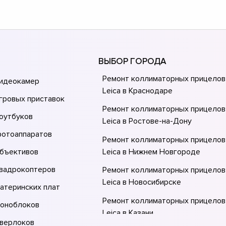
ВЫБОР ГОРОДА
Ремонт коллиматорных прицелов
видеокамер
Leica в Краснодаре
гровых приставок
Ремонт коллиматорных прицелов
оутбуков
Leica в Ростове-на-Донy
фотоаппаратов
Ремонт коллиматорных прицелов
объективов
Leica в Нижнем Новгороде
квадрокоптеров
Ремонт коллиматорных прицелов
Leica в Новосибирске
атеринских плат
Ремонт коллиматорных прицелов
моноблоков
Leica в Казани
оверлоков