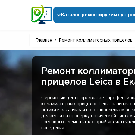
Каталог ремонтируемых устро
Главная
/
Ремонт коллиматорных прицелов
Ремонт коллимато
прицелов Leica в Е
Сервисный центр предлагает профессион
коллиматорных прицелов Leica, начиная с 
оптики и заканчивая восстановлением все
делается на проверку оптической систем
светового элемента, который является к
наведения.