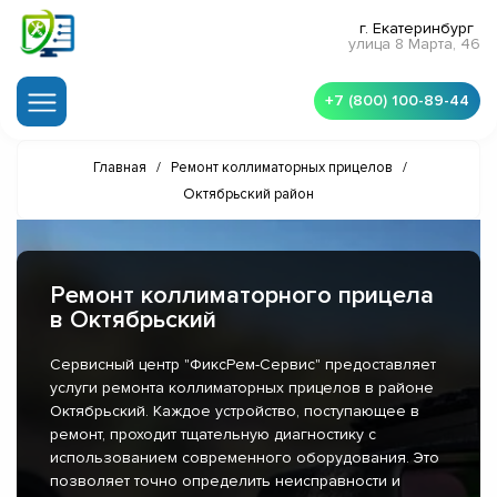
г. Екатеринбург
улица 8 Марта, 46
+7 (800) 100-89-44
Главная
/
Ремонт коллиматорных прицелов
/
Октябрьский район
Ремонт коллиматорного прицела
в Октябрьский
Сервисный центр "ФиксРем-Сервис" предоставляет
услуги ремонта коллиматорных прицелов в районе
Октябрьский. Каждое устройство, поступающее в
ремонт, проходит тщательную диагностику с
использованием современного оборудования. Это
позволяет точно определить неисправности и