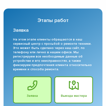
Этапы работ
Заявка
На этом этапе клиенты обращаются в наш
сервисный центр с просьбой о ремонте техники.
Это может быть сделано через наш сайт, по
телефону или лично в нашем офисе. Мы
регистрируем все необходимые данные об
устройстве и его неисправностях, а также
фиксируем предпочтения клиента относительно
времени и способа ремонта.
Заявка
Выезда мастера