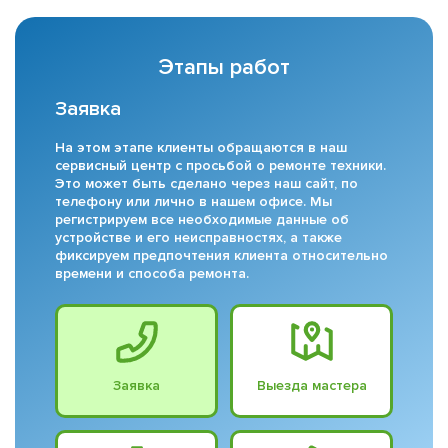
Этапы работ
Заявка
На этом этапе клиенты обращаются в наш
сервисный центр с просьбой о ремонте техники.
Это может быть сделано через наш сайт, по
телефону или лично в нашем офисе. Мы
регистрируем все необходимые данные об
устройстве и его неисправностях, а также
фиксируем предпочтения клиента относительно
времени и способа ремонта.
Заявка
Выезда мастера