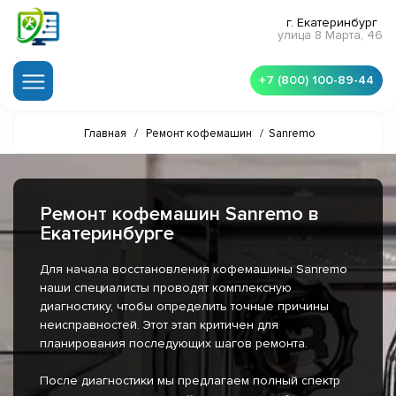
г. Екатеринбург
улица 8 Марта, 46
+7 (800) 100-89-44
Главная
/
Ремонт кофемашин
/
Sanremo
Ремонт кофемашин Sanremo в
Екатеринбурге
Для начала восстановления кофемашины Sanremo
наши специалисты проводят комплексную
диагностику, чтобы определить точные причины
неисправностей. Этот этап критичен для
планирования последующих шагов ремонта.
После диагностики мы предлагаем полный спектр