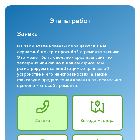
Этапы работ
Заявка
На этом этапе клиенты обращаются в наш
сервисный центр с просьбой о ремонте техники.
Это может быть сделано через наш сайт, по
телефону или лично в нашем офисе. Мы
регистрируем все необходимые данные об
устройстве и его неисправностях, а также
фиксируем предпочтения клиента относительно
времени и способа ремонта.
Заявка
Выезда мастера