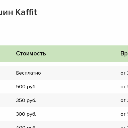
н Kaffit
Стоимость
Вр
Бесплатно
от
500
от
350
от
▼
300
от
▼
▼
400
от