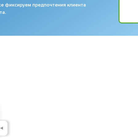
кже фиксируем предпочтения клиента
та.
◄