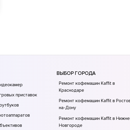
ВЫБОР ГОРОДА
Ремонт кофемашин Kaffit в
видеокамер
Краснодаре
гровых приставок
Ремонт кофемашин Kaffit в Росто
оутбуков
на-Донy
фотоаппаратов
Ремонт кофемашин Kaffit в Нижн
объективов
Новгороде