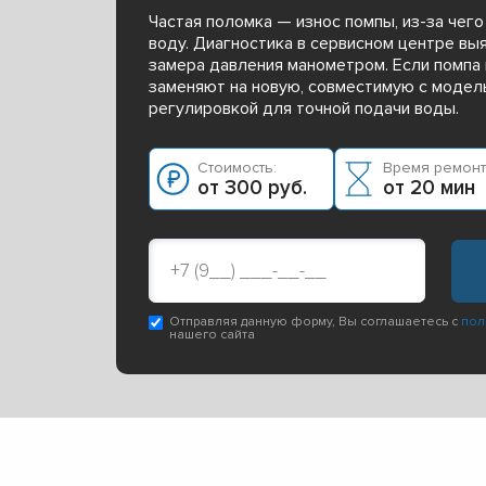
Частая поломка — износ помпы, из-за чег
воду. Диагностика в сервисном центре вы
замера давления манометром. Если помпа 
заменяют на новую, совместимую с модел
регулировкой для точной подачи воды.
Стоимость:
Время ремонт
от 300 руб.
от 20 мин
Отправляя данную форму, Вы соглашаетесь с
пол
нашего сайта