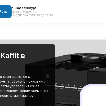
г. Екатеринбург
йств
улица 8 Марта, 46
Ежедневно с 09:00 до 21:00
affit в
о сталкиваются с
бует глубокого понимания.
платы управления из-за
а выявляет, какие элементы
ановить, минимизируя