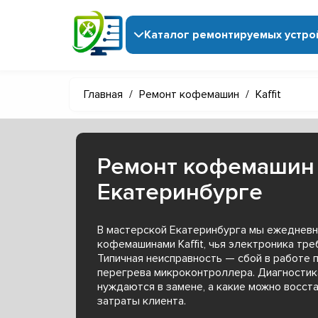
Каталог ремонтируемых устро
Главная
/
Ремонт кофемашин
/
Kaffit
Ремонт кофемашин K
Екатеринбурге
В мастерской Екатеринбурга мы ежедневн
кофемашинами Kaffit, чья электроника тре
Типичная неисправность — сбой в работе 
перегрева микроконтроллера. Диагностик
нуждаются в замене, а какие можно восст
затраты клиента.