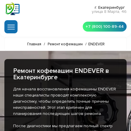
г. Екатеринбург
улица 8 Марта, 46
+7 (800) 100-89-44
Главная
/
Ремонт кофемашин
/
ENDEVER
Ремонт кофемашин ENDEVER в
Екатеринбурге
Для начала восстановления кофемашины ENDEVER
наши специалисты проводят комплексную
диагностику, чтобы определить точные причины
неисправностей. Этот этап критичен для
планирования последующих шагов ремонта.
После диагностики мы предлагаем полный спектр