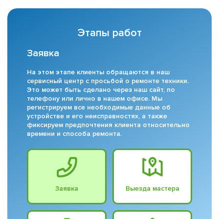
Этапы работ
Заявка
На этом этапе клиенты обращаются в наш
сервисный центр с просьбой о ремонте техники.
Это может быть сделано через наш сайт, по
телефону или лично в нашем офисе. Мы
регистрируем все необходимые данные об
устройстве и его неисправностях, а также
фиксируем предпочтения клиента относительно
времени и способа ремонта.
Заявка
Выезда мастера