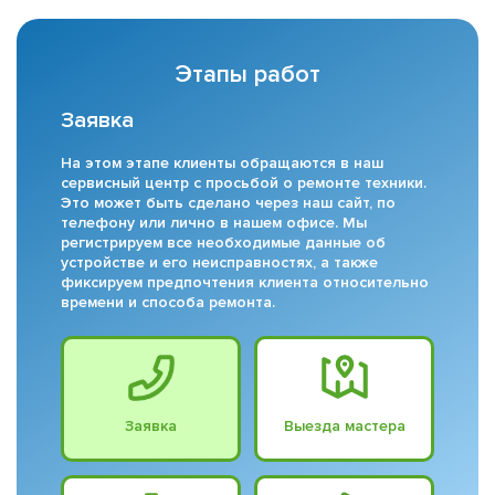
Этапы работ
Заявка
На этом этапе клиенты обращаются в наш
сервисный центр с просьбой о ремонте техники.
Это может быть сделано через наш сайт, по
телефону или лично в нашем офисе. Мы
регистрируем все необходимые данные об
устройстве и его неисправностях, а также
фиксируем предпочтения клиента относительно
времени и способа ремонта.
Заявка
Выезда мастера