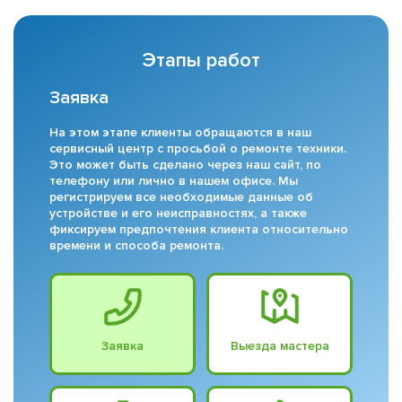
Этапы работ
Заявка
На этом этапе клиенты обращаются в наш
сервисный центр с просьбой о ремонте техники.
Это может быть сделано через наш сайт, по
телефону или лично в нашем офисе. Мы
регистрируем все необходимые данные об
устройстве и его неисправностях, а также
фиксируем предпочтения клиента относительно
времени и способа ремонта.
Заявка
Выезда мастера