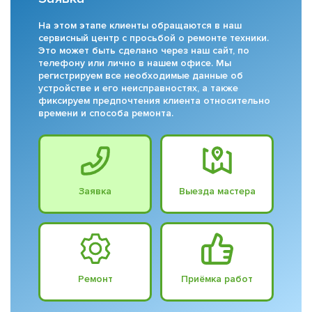
На этом этапе клиенты обращаются в наш
сервисный центр с просьбой о ремонте техники.
Это может быть сделано через наш сайт, по
телефону или лично в нашем офисе. Мы
регистрируем все необходимые данные об
устройстве и его неисправностях, а также
фиксируем предпочтения клиента относительно
времени и способа ремонта.
Заявка
Выезда мастера
Ремонт
Приёмка работ