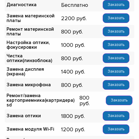
Бесплатно
Диагностика
Заказать
Замена материнской
2200
Заказать
платы
Ремонт материнской
800
Заказать
платы
Настройка оптики,
1000
Заказать
фокусировки
Чистка
800
Заказать
оптики(линзоблока)
Замена дисплея
1400
Заказать
(экрана)
800
Замена микрофона
Заказать
Ремонт/замена
800
картоприемника(картридера)
Заказать
sd
1800
Замена оптики
Заказать
1200
Замена модуля Wi-Fi
Заказать