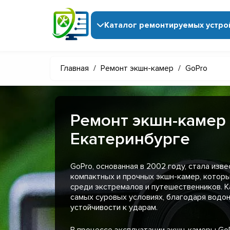
Каталог ремонтируемых устро
Главная
/
Ремонт экшн-камер
/
GoPro
Ремонт экшн-камер 
Екатеринбурге
GoPro, основанная в 2002 году, стала изв
компактных и прочных экшн-камер, котор
среди экстремалов и путешественников. 
самых суровых условиях, благодаря водо
устойчивости к ударам.
В процессе эксплуатации экшн-камеры GoP