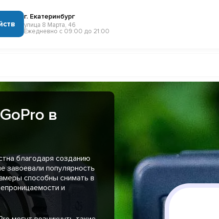
г. Екатеринбург
йств
улица 8 Марта, 46
Ежедневно с 09:00 до 21:00
GoPro в
естна благодаря созданию
ые завоевали популярность
Камеры способны снимать в
непроницаемости и
ro могут возникнуть такие