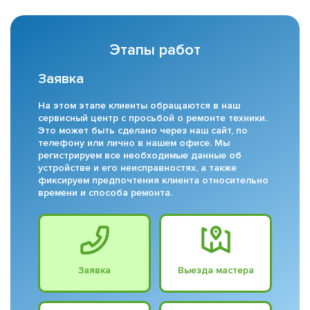
Этапы работ
Заявка
На этом этапе клиенты обращаются в наш
сервисный центр с просьбой о ремонте техники.
Это может быть сделано через наш сайт, по
телефону или лично в нашем офисе. Мы
регистрируем все необходимые данные об
устройстве и его неисправностях, а также
фиксируем предпочтения клиента относительно
времени и способа ремонта.
Заявка
Выезда мастера