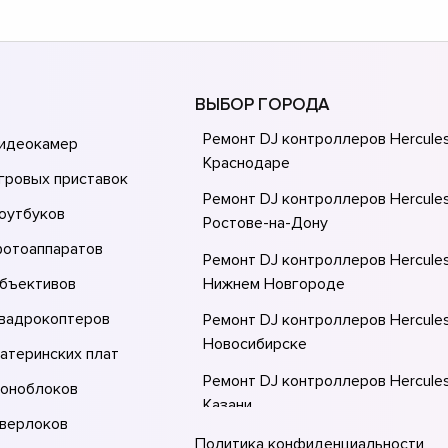
ВЫБОР ГОРОДА
Ремонт DJ контроллеров Hercules
видеокамер
Краснодаре
гровых приставок
Ремонт DJ контроллеров Hercules
оутбуков
Ростове-на-Донy
фотоаппаратов
Ремонт DJ контроллеров Hercules
объективов
Нижнем Новгороде
квадрокоптеров
Ремонт DJ контроллеров Hercules
Новосибирске
атеринских плат
Ремонт DJ контроллеров Hercules
моноблоков
Казани
оверлоков
Ремонт DJ контроллеров Hercules
Политика конфиденциальности