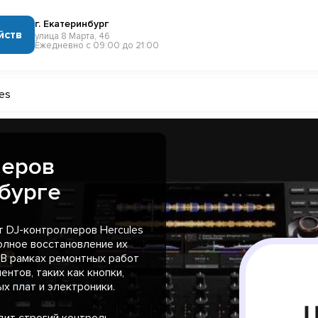
г. Екатеринбург
йств
улица 8 Марта, 46
Ежедневно с 09:00 до 21:00
es
леров
нбурге
 DJ-контроллеров Hercules
олное восстановление их
 В рамках ремонтных работ
нтов, таких как кнопки,
х плат и электроники.
ит строгий контроль