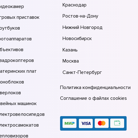
Краснодар
видеокамер
Ростов-на-Дону
гровых приставок
Нижний Новгород
оутбуков
Новосибирск
фотоаппаратов
объективов
Казань
квадрокоптеров
Москва
атеринских плат
Санкт-Петербург
моноблоков
Политика конфиденциальности
оверлоков
Соглашение о файлах cookies
швейных машинок
электровелосипедов
электросамокатов
тепловизоров