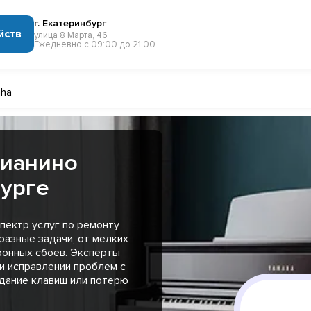
г. Екатеринбург
йств
улица 8 Марта, 46
Ежедневно с 09:00 до 21:00
ha
пианино
бурге
пектр услуг по ремонту
разные задачи, от мелких
ронных сбоев. Эксперты
и исправлении проблем с
едание клавиш или потерю