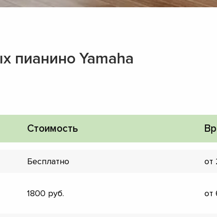
х пианино Yamaha
Стоимость
Вр
Бесплатно
от
▼
1800
от
▼
▼