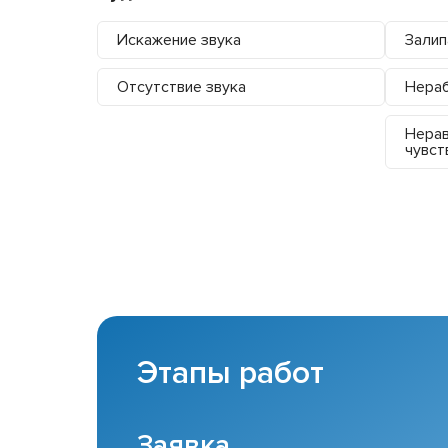
Искажение звука
Залип
Отсутствие звука
Нера
Нера
чувст
Этапы работ
Заявка