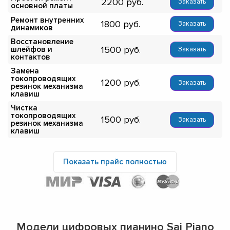
2200
Заказать
основной платы
Ремонт внутренних
1800
Заказать
динамиков
Восстановление
1500
шлейфов и
Заказать
контактов
Замена
токопроводящих
1200
Заказать
резинок механизма
клавиш
Чистка
токопроводящих
1500
Заказать
резинок механизма
клавиш
Показать прайс полностью
Модели цифровых пианино Sai Piano