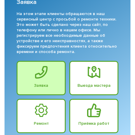
Заявка
На этом этапе клиенты обращаются в наш
сервисный центр с просьбой о ремонте техники.
Это может быть сделано через наш сайт, по
телефону или лично в нашем офисе. Мы
регистрируем все необходимые данные об
устройстве и его неисправностях, а также
фиксируем предпочтения клиента относительно
времени и способа ремонта.
Заявка
Выезда мастера
Ремонт
Приёмка работ