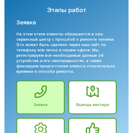
Этапы работ
Заявка
На этом этапе клиенты обращаются в наш
сервисный центр с просьбой о ремонте техники.
Это может быть сделано через наш сайт, по
телефону или лично в нашем офисе. Мы
регистрируем все необходимые данные об
устройстве и его неисправностях, а также
фиксируем предпочтения клиента относительно
времени и способа ремонта.
Заявка
Выезда мастера